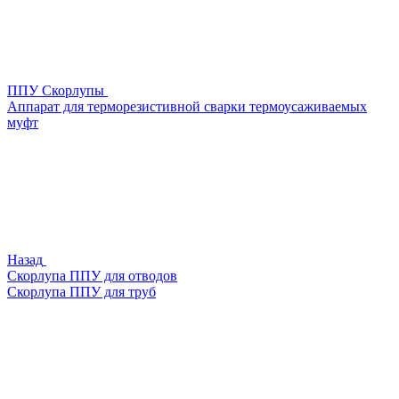
ППУ Скорлупы
Аппарат для терморезистивной сварки термоусаживаемых
муфт
Назад
Скорлупа ППУ для отводов
Скорлупа ППУ для труб