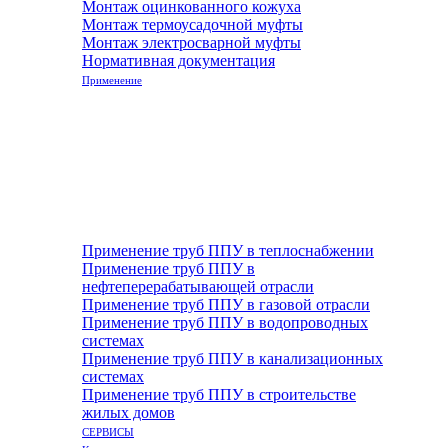
Монтаж оцинкованного кожуха
Монтаж термоусадочной муфты
Монтаж электросварной муфты
Нормативная документация
Применение
Применение труб ППУ в теплоснабжении
Применение труб ППУ в
нефтеперерабатывающей отрасли
Применение труб ППУ в газовой отрасли
Применение труб ППУ в водопроводных
системах
Применение труб ППУ в канализационных
системах
Применение труб ППУ в строительстве
жилых домов
СЕРВИСЫ