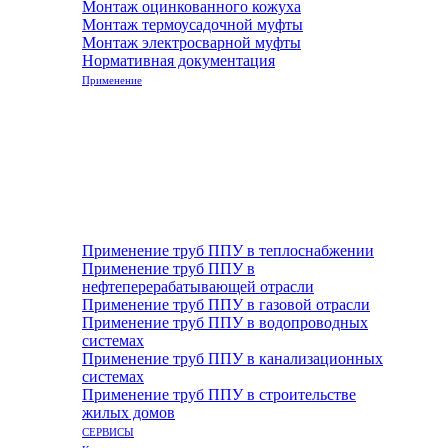
Монтаж оцинкованного кожуха
Монтаж термоусадочной муфты
Монтаж электросварной муфты
Нормативная документация
Применение
Применение труб ППУ в теплоснабжении
Применение труб ППУ в
нефтеперерабатывающей отрасли
Применение труб ППУ в газовой отрасли
Применение труб ППУ в водопроводных
системах
Применение труб ППУ в канализационных
системах
Применение труб ППУ в строительстве
жилых домов
СЕРВИСЫ