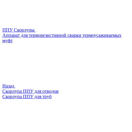
ППУ Скорлупы
Аппарат для терморезистивной сварки термоусаживаемых
муфт
Назад
Скорлупа ППУ для отводов
Скорлупа ППУ для труб