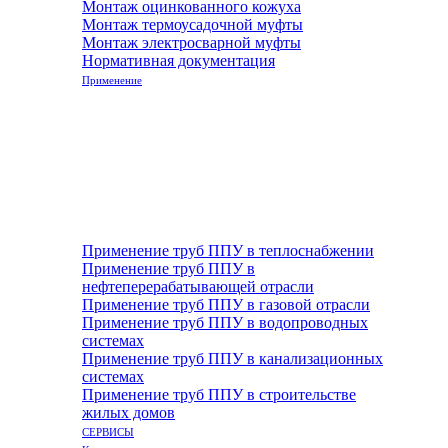
Монтаж оцинкованного кожуха
Монтаж термоусадочной муфты
Монтаж электросварной муфты
Нормативная документация
Применение
Применение труб ППУ в теплоснабжении
Применение труб ППУ в
нефтеперерабатывающей отрасли
Применение труб ППУ в газовой отрасли
Применение труб ППУ в водопроводных
системах
Применение труб ППУ в канализационных
системах
Применение труб ППУ в строительстве
жилых домов
СЕРВИСЫ