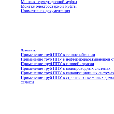
Монтаж термоусадочной муфты
Монтаж электросварной муфты
Нормативная документация
Применение
Применение труб ППУ в теплоснабжении
Применение труб ППУ в нефтеперерабатывающей о
Применение труб ППУ в газовой отрасли
Применение труб ППУ в водопроводных системах
Применение труб ППУ в канализационных система
Применение труб ППУ в строительстве жилых домо
СЕРВИСЫ