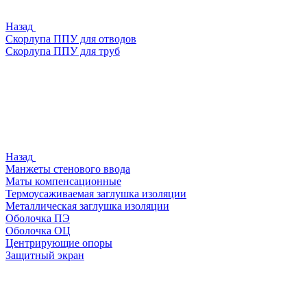
Назад
Скорлупа ППУ для отводов
Скорлупа ППУ для труб
Назад
Манжеты стенового ввода
Маты компенсационные
Термоусаживаемая заглушка изоляции
Металлическая заглушка изоляции
Оболочка ПЭ
Оболочка ОЦ
Центрирующие опоры
Защитный экран