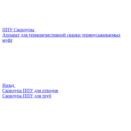
ППУ Скорлупы
Аппарат для терморезистивной сварки термоусаживаемых
муфт
Назад
Скорлупа ППУ для отводов
Скорлупа ППУ для труб