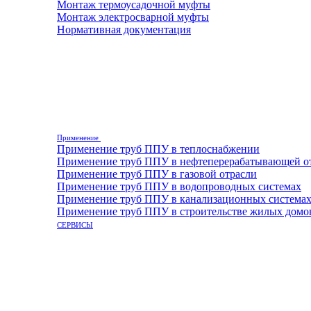
Монтаж термоусадочной муфты
Монтаж электросварной муфты
Нормативная документация
Применение
Применение труб ППУ в теплоснабжении
Применение труб ППУ в нефтеперерабатывающей о
Применение труб ППУ в газовой отрасли
Применение труб ППУ в водопроводных системах
Применение труб ППУ в канализационных система
Применение труб ППУ в строительстве жилых домо
СЕРВИСЫ