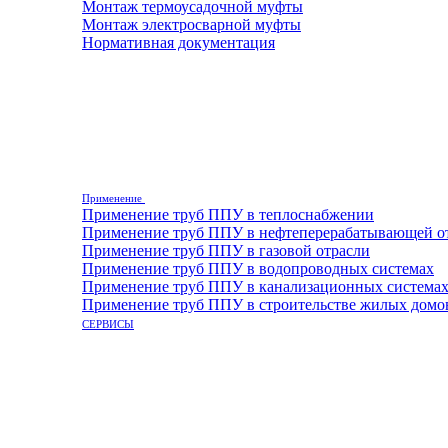
Монтаж термоусадочной муфты
Монтаж электросварной муфты
Нормативная документация
Применение
Применение труб ППУ в теплоснабжении
Применение труб ППУ в нефтеперерабатывающей о
Применение труб ППУ в газовой отрасли
Применение труб ППУ в водопроводных системах
Применение труб ППУ в канализационных система
Применение труб ППУ в строительстве жилых домо
СЕРВИСЫ