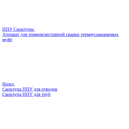
ППУ Скорлупы
Аппарат для терморезистивной сварки термоусаживаемых
муфт
Назад
Скорлупа ППУ для отводов
Скорлупа ППУ для труб