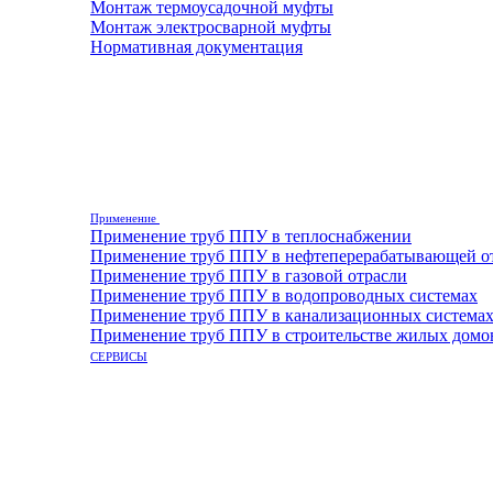
Монтаж термоусадочной муфты
Монтаж электросварной муфты
Нормативная документация
Применение
Применение труб ППУ в теплоснабжении
Применение труб ППУ в нефтеперерабатывающей о
Применение труб ППУ в газовой отрасли
Применение труб ППУ в водопроводных системах
Применение труб ППУ в канализационных система
Применение труб ППУ в строительстве жилых домо
СЕРВИСЫ