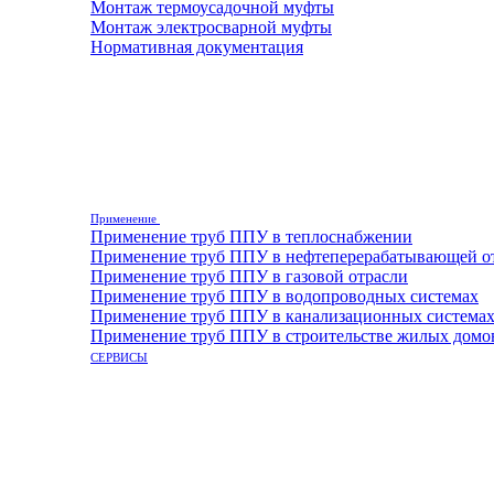
Монтаж термоусадочной муфты
Монтаж электросварной муфты
Нормативная документация
Применение
Применение труб ППУ в теплоснабжении
Применение труб ППУ в нефтеперерабатывающей о
Применение труб ППУ в газовой отрасли
Применение труб ППУ в водопроводных системах
Применение труб ППУ в канализационных система
Применение труб ППУ в строительстве жилых домо
СЕРВИСЫ