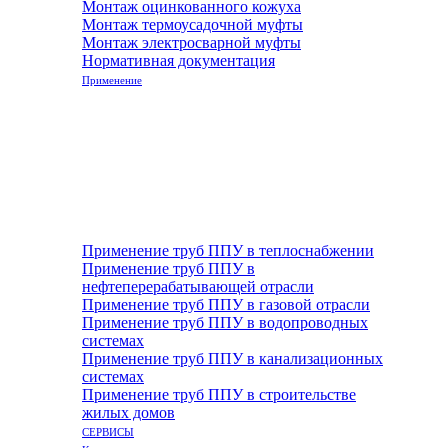
Монтаж оцинкованного кожуха
Монтаж термоусадочной муфты
Монтаж электросварной муфты
Нормативная документация
Применение
Применение труб ППУ в теплоснабжении
Применение труб ППУ в
нефтеперерабатывающей отрасли
Применение труб ППУ в газовой отрасли
Применение труб ППУ в водопроводных
системах
Применение труб ППУ в канализационных
системах
Применение труб ППУ в строительстве
жилых домов
СЕРВИСЫ