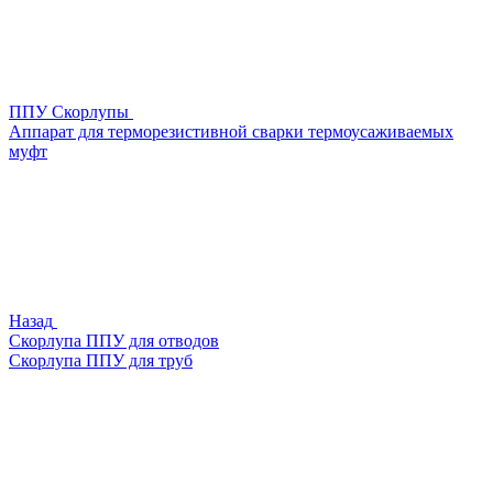
ППУ Скорлупы
Аппарат для терморезистивной сварки термоусаживаемых
муфт
Назад
Скорлупа ППУ для отводов
Скорлупа ППУ для труб