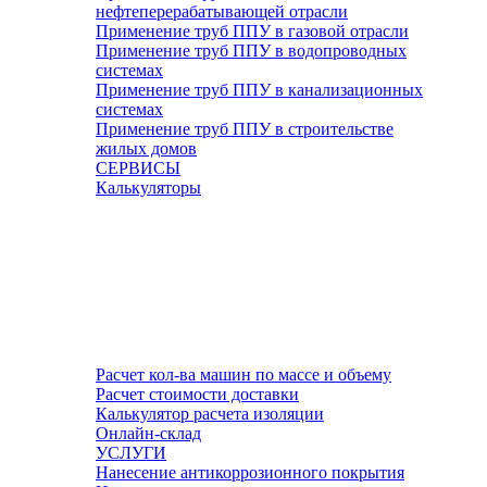
нефтеперерабатывающей отрасли
Применение труб ППУ в газовой отрасли
Применение труб ППУ в водопроводных
системах
Применение труб ППУ в канализационных
системах
Применение труб ППУ в строительстве
жилых домов
СЕРВИСЫ
Калькуляторы
Расчет кол-ва машин по массе и объему
Расчет стоимости доставки
Калькулятор расчета изоляции
Онлайн-склад
УСЛУГИ
Нанесение антикоррозионного покрытия