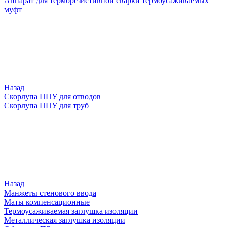
Аппарат для терморезистивной сварки термоусаживаемых
муфт
Назад
Скорлупа ППУ для отводов
Скорлупа ППУ для труб
Назад
Манжеты стенового ввода
Маты компенсационные
Термоусаживаемая заглушка изоляции
Металлическая заглушка изоляции