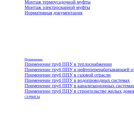
Монтаж термоусадочной муфты
Монтаж электросварной муфты
Нормативная документация
Применение
Применение труб ППУ в теплоснабжении
Применение труб ППУ в нефтеперерабатывающей о
Применение труб ППУ в газовой отрасли
Применение труб ППУ в водопроводных системах
Применение труб ППУ в канализационных система
Применение труб ППУ в строительстве жилых домо
СЕРВИСЫ