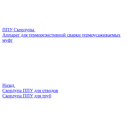
ППУ Скорлупы
Аппарат для терморезистивной сварки термоусаживаемых
муфт
Назад
Скорлупа ППУ для отводов
Скорлупа ППУ для труб