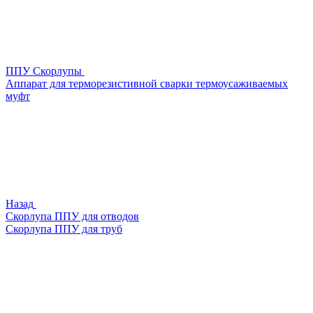
ППУ Скорлупы
Аппарат для терморезистивной сварки термоусаживаемых
муфт
Назад
Скорлупа ППУ для отводов
Скорлупа ППУ для труб