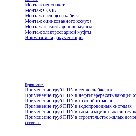
Монтаж пенопакета
Монтаж СОДК
Монтаж греющего кабеля
Монтаж оцинкованного кожуха
Монтаж термоусадочной муфты
Монтаж электросварной муфты
Нормативная документация
Применение
Применение труб ППУ в теплоснабжении
Применение труб ППУ в нефтеперерабатывающей о
Применение труб ППУ в газовой отрасли
Применение труб ППУ в водопроводных системах
Применение труб ППУ в канализационных система
Применение труб ППУ в строительстве жилых домо
СЕРВИСЫ