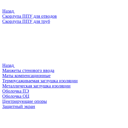
Назад
Скорлупа ППУ для отводов
Скорлупа ППУ для труб
Назад
Манжеты стенового ввода
Маты компенсационные
Термоусаживаемая заглушка изоляции
Металлическая заглушка изоляции
Оболочка ПЭ
Оболочка ОЦ
Центрирующие опоры
Защитный экран