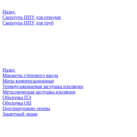
Назад
Скорлупа ППУ для отводов
Скорлупа ППУ для труб
Назад
Манжеты стенового ввода
Маты компенсационные
Термоусаживаемая заглушка изоляции
Металлическая заглушка изоляции
Оболочка ПЭ
Оболочка ОЦ
Центрирующие опоры
Защитный экран