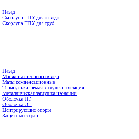
Назад
Скорлупа ППУ для отводов
Скорлупа ППУ для труб
Назад
Манжеты стенового ввода
Маты компенсационные
Термоусаживаемая заглушка изоляции
Металлическая заглушка изоляции
Оболочка ПЭ
Оболочка ОЦ
Центрирующие опоры
Защитный экран