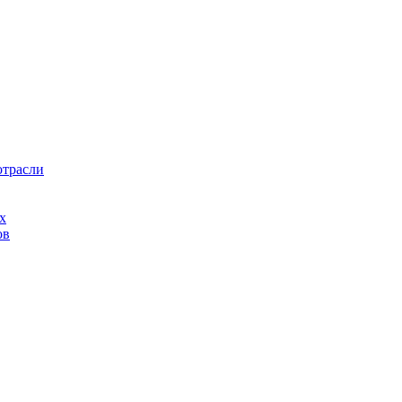
отрасли
х
ов