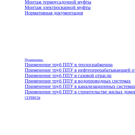
Монтаж термоусадочной муфты
Монтаж электросварной муфты
Нормативная документация
Применение
Применение труб ППУ в теплоснабжении
Применение труб ППУ в нефтеперерабатывающей о
Применение труб ППУ в газовой отрасли
Применение труб ППУ в водопроводных системах
Применение труб ППУ в канализационных система
Применение труб ППУ в строительстве жилых домо
СЕРВИСЫ