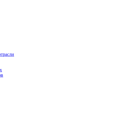
отрасли
х
ов