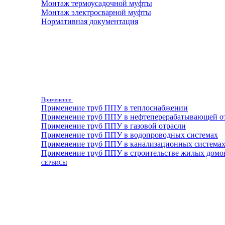
Монтаж термоусадочной муфты
Монтаж электросварной муфты
Нормативная документация
Применение
Применение труб ППУ в теплоснабжении
Применение труб ППУ в нефтеперерабатывающей о
Применение труб ППУ в газовой отрасли
Применение труб ППУ в водопроводных системах
Применение труб ППУ в канализационных система
Применение труб ППУ в строительстве жилых домо
СЕРВИСЫ