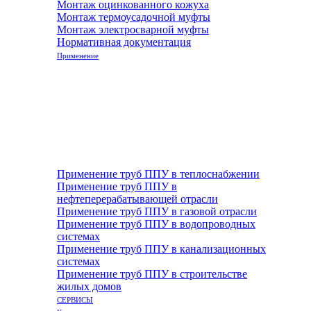
Монтаж оцинкованного кожуха
Монтаж термоусадочной муфты
Монтаж электросварной муфты
Нормативная документация
Применение
Применение труб ППУ в теплоснабжении
Применение труб ППУ в
нефтеперерабатывающей отрасли
Применение труб ППУ в газовой отрасли
Применение труб ППУ в водопроводных
системах
Применение труб ППУ в канализационных
системах
Применение труб ППУ в строительстве
жилых домов
СЕРВИСЫ