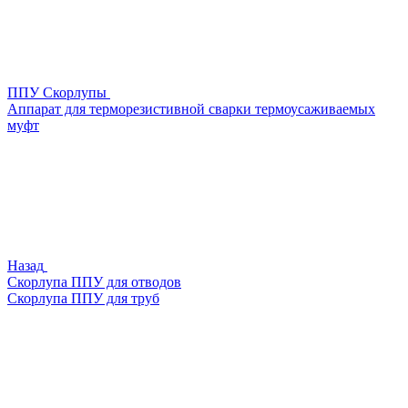
ППУ Скорлупы
Аппарат для терморезистивной сварки термоусаживаемых
муфт
Назад
Скорлупа ППУ для отводов
Скорлупа ППУ для труб