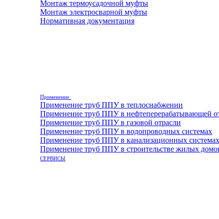
Монтаж термоусадочной муфты
Монтаж электросварной муфты
Нормативная документация
Применение
Применение труб ППУ в теплоснабжении
Применение труб ППУ в нефтеперерабатывающей о
Применение труб ППУ в газовой отрасли
Применение труб ППУ в водопроводных системах
Применение труб ППУ в канализационных система
Применение труб ППУ в строительстве жилых домо
СЕРВИСЫ