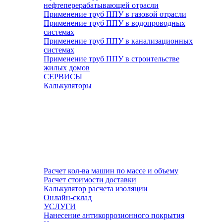
нефтеперерабатывающей отрасли
Применение труб ППУ в газовой отрасли
Применение труб ППУ в водопроводных
системах
Применение труб ППУ в канализационных
системах
Применение труб ППУ в строительстве
жилых домов
СЕРВИСЫ
Калькуляторы
Расчет кол-ва машин по массе и объему
Расчет стоимости доставки
Калькулятор расчета изоляции
Онлайн-склад
УСЛУГИ
Нанесение антикоррозионного покрытия