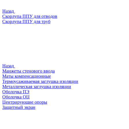
Назад
Скорлупа ППУ для отводов
Скорлупа ППУ для труб
Назад
Манжеты стенового ввода
Маты компенсационные
Термоусаживаемая заглушка изоляции
Металлическая заглушка изоляции
Оболочка ПЭ
Оболочка ОЦ
Центрирующие опоры
Защитный экран