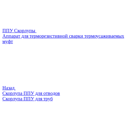
ППУ Скорлупы
Аппарат для терморезистивной сварки термоусаживаемых
муфт
Назад
Скорлупа ППУ для отводов
Скорлупа ППУ для труб