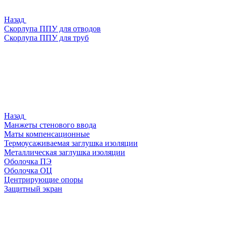
Назад
Скорлупа ППУ для отводов
Скорлупа ППУ для труб
Назад
Манжеты стенового ввода
Маты компенсационные
Термоусаживаемая заглушка изоляции
Металлическая заглушка изоляции
Оболочка ПЭ
Оболочка ОЦ
Центрирующие опоры
Защитный экран