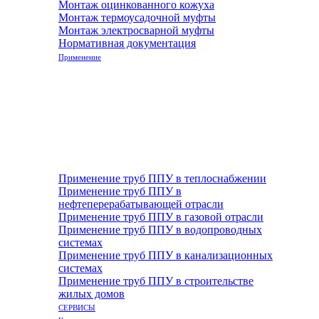
Монтаж оцинкованного кожуха
Монтаж термоусадочной муфты
Монтаж электросварной муфты
Нормативная документация
Применение
Применение труб ППУ в теплоснабжении
Применение труб ППУ в
нефтеперерабатывающей отрасли
Применение труб ППУ в газовой отрасли
Применение труб ППУ в водопроводных
системах
Применение труб ППУ в канализационных
системах
Применение труб ППУ в строительстве
жилых домов
СЕРВИСЫ