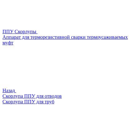
ППУ Скорлупы
Аппарат для терморезистивной сварки термоусаживаемых
муфт
Назад
Скорлупа ППУ для отводов
Скорлупа ППУ для труб