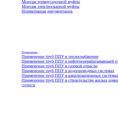
Монтаж термоусадочной муфты
Монтаж электросварной муфты
Нормативная документация
Применение
Применение труб ППУ в теплоснабжении
Применение труб ППУ в нефтеперерабатывающей о
Применение труб ППУ в газовой отрасли
Применение труб ППУ в водопроводных системах
Применение труб ППУ в канализационных система
Применение труб ППУ в строительстве жилых домо
СЕРВИСЫ