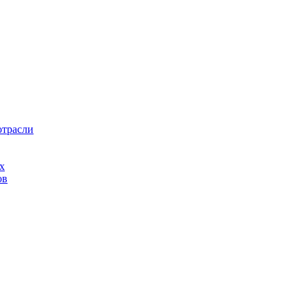
отрасли
х
ов