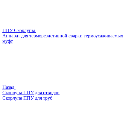
ППУ Скорлупы
Аппарат для терморезистивной сварки термоусаживаемых
муфт
Назад
Скорлупа ППУ для отводов
Скорлупа ППУ для труб