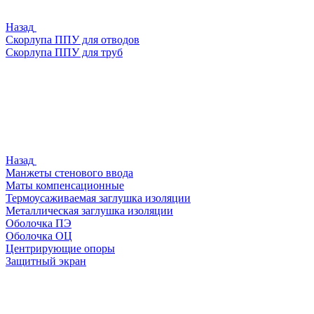
Назад
Скорлупа ППУ для отводов
Скорлупа ППУ для труб
Назад
Манжеты стенового ввода
Маты компенсационные
Термоусаживаемая заглушка изоляции
Металлическая заглушка изоляции
Оболочка ПЭ
Оболочка ОЦ
Центрирующие опоры
Защитный экран