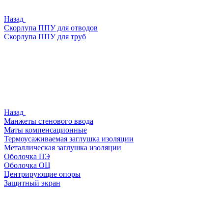
Назад
Скорлупа ППУ для отводов
Скорлупа ППУ для труб
Назад
Манжеты стенового ввода
Маты компенсационные
Термоусаживаемая заглушка изоляции
Металлическая заглушка изоляции
Оболочка ПЭ
Оболочка ОЦ
Центрирующие опоры
Защитный экран