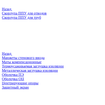
Назад
Скорлупа ППУ для отводов
Скорлупа ППУ для труб
Назад
Манжеты стенового ввода
Маты компенсационные
Термоусаживаемая заглушка изоляции
Металлическая заглушка изоляции
Оболочка ПЭ
Оболочка ОЦ
Центрирующие опоры
Защитный экран