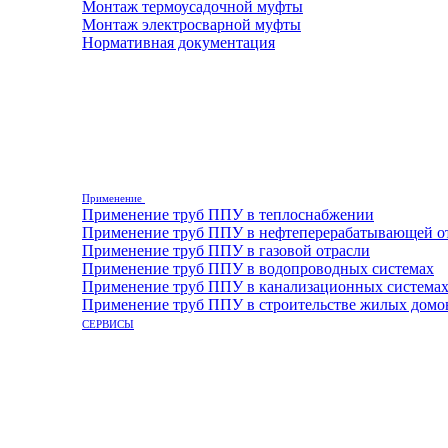
Монтаж термоусадочной муфты
Монтаж электросварной муфты
Нормативная документация
Применение
Применение труб ППУ в теплоснабжении
Применение труб ППУ в нефтеперерабатывающей о
Применение труб ППУ в газовой отрасли
Применение труб ППУ в водопроводных системах
Применение труб ППУ в канализационных система
Применение труб ППУ в строительстве жилых домо
СЕРВИСЫ