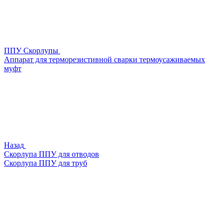
ППУ Скорлупы
Аппарат для терморезистивной сварки термоусаживаемых
муфт
Назад
Скорлупа ППУ для отводов
Скорлупа ППУ для труб