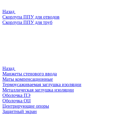
Назад
Скорлупа ППУ для отводов
Скорлупа ППУ для труб
Назад
Манжеты стенового ввода
Маты компенсационные
Термоусаживаемая заглушка изоляции
Металлическая заглушка изоляции
Оболочка ПЭ
Оболочка ОЦ
Центрирующие опоры
Защитный экран