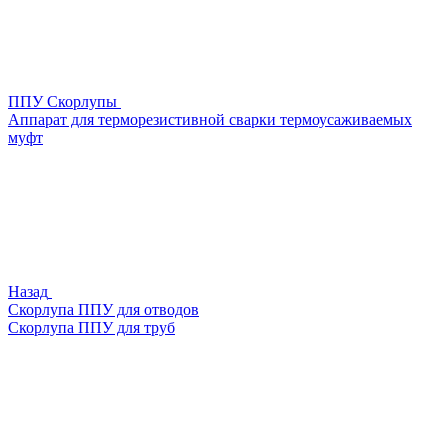
ППУ Скорлупы
Аппарат для терморезистивной сварки термоусаживаемых
муфт
Назад
Скорлупа ППУ для отводов
Скорлупа ППУ для труб