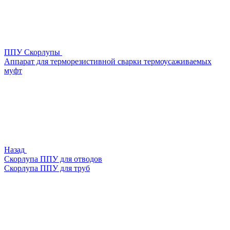
ППУ Скорлупы
Аппарат для терморезистивной сварки термоусаживаемых
муфт
Назад
Скорлупа ППУ для отводов
Скорлупа ППУ для труб