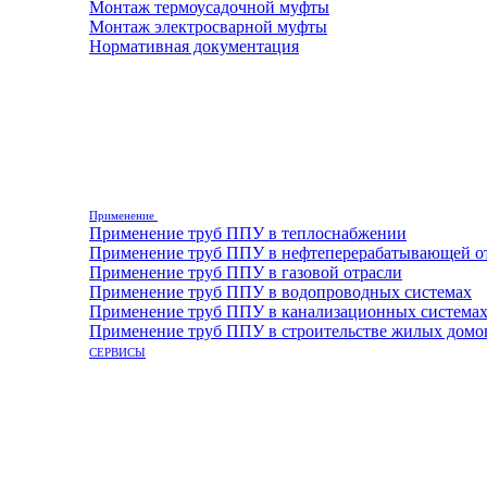
Монтаж термоусадочной муфты
Монтаж электросварной муфты
Нормативная документация
Применение
Применение труб ППУ в теплоснабжении
Применение труб ППУ в нефтеперерабатывающей о
Применение труб ППУ в газовой отрасли
Применение труб ППУ в водопроводных системах
Применение труб ППУ в канализационных система
Применение труб ППУ в строительстве жилых домо
СЕРВИСЫ