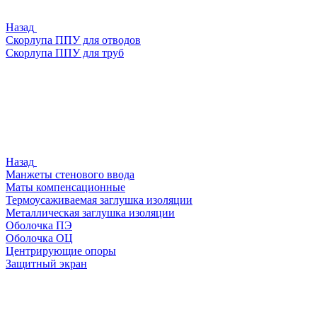
Назад
Скорлупа ППУ для отводов
Скорлупа ППУ для труб
Назад
Манжеты стенового ввода
Маты компенсационные
Термоусаживаемая заглушка изоляции
Металлическая заглушка изоляции
Оболочка ПЭ
Оболочка ОЦ
Центрирующие опоры
Защитный экран